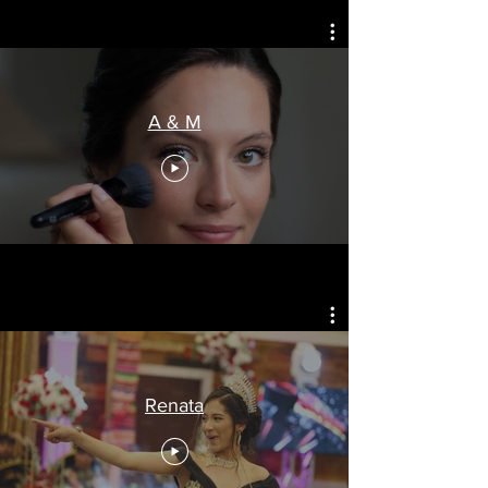
A & M
Renata