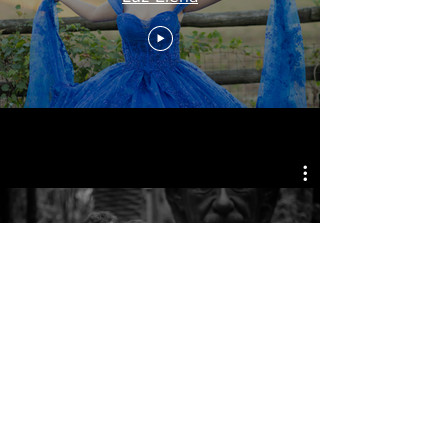
A & J